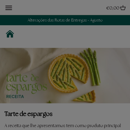
Avançar
€0,00
para
o
Alterações das Rotas de Entregas - Agosto
conteúdo
Tarte de espargos
A receita que lhe apresentamos tem como produto principal