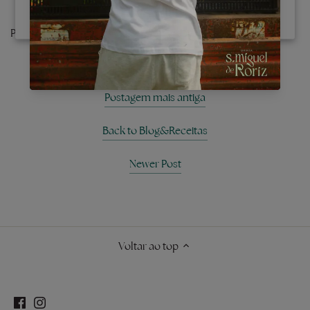
Gerir preferências
Partilhe
Partilhe
Partilhe
Partilha
no
no
no
facebook
Twitter
Pinterest
Postagem mais antiga
Back to Blog&Receitas
Newer Post
Voltar ao top